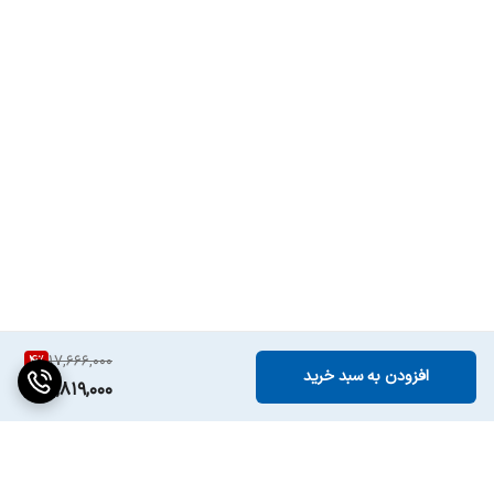
4
%
17,666,000
افزودن به سبد خرید
16,819,000