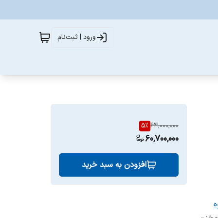
ورود | ثبت‌نام
5
%
64,000,000
60,700,000
افزودن به سبد خرید
ه