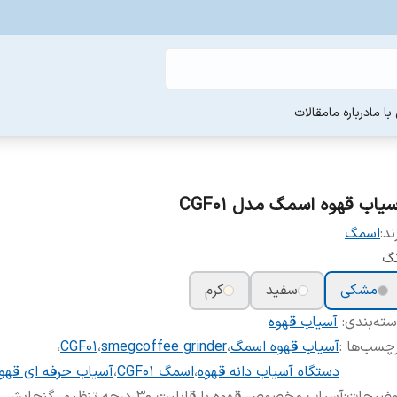
ا ما
درباره ما
مقالات
سیاب قهوه اسمگ مدل CGF01
ند:
اسمگ
نگ
مشکی
سفید
کرم
ته‌بندی
:
آسیاب قهوه
چسب‌ها :
آسیاب قهوه اسمگ
،
smegcoffee grinder
،
CGF01
،
دستگاه آسیاب دانه قهوه
،
اسمگ CGF01
،
آسیاب حرفه ای قهو