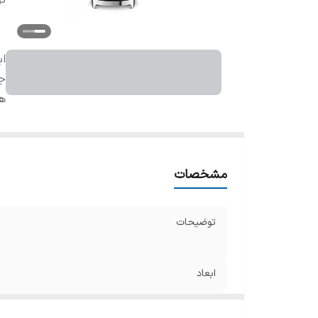
ت
اب
ج
هم
مشخصات
توضیحات
ابعاد
جنس تیغه