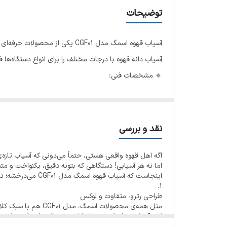
توضیحات
همراه با گارانتی اصلی
آسیاب دانه قهوه با درجات مختلف را برای انواع دستگاه‌ها ف
🔹 مشخصات فنی:
- قدرت موتور: ۱۵۰ وات
- تیغه‌های مخروطی از استیل ضد زنگ
- ۳۰ درجه آسیاب مختلف از اسپرسو تا فرنچ پرس
نقد و بررسی
- مخزن دانه قهوه: ۳۵۰ گرم
اگه اهل قهوه واقعی هستی، حتماً می‌دونی که آسیاب تازه‌
- قابلیت آسیاب مستقیم در پورتافیلتر، مخزن یا ظرف
اما نه هر آسیابی! دستگاهی که بتونه دقیق، یکنواخت و متنا
- نمایشگر چرخشی برای انتخاب نوع آسیاب
اینجاست که آسیاب قهوه اسمگ مدل CGF01 می‌درخشه؛ ترکیبی از طراحی کلاسیک و عملکرد حرفه‌ای.
۱.
- پایه ضد لغزش + قفل ایمنی درب
طراحی رترو، متفاوت و لوکس
🔹 مزایای آسیاب CGF01:
مثل همه‌ی محصولات اسمگ، مدل CGF01 هم با سبک کلاسیک دهه ۵۰ طراحی شده و در رنگ‌های متنوعی عرضه می‌شه (سفید، قرمز، کرم، مشکی، پاستیلی و…).
این آسیاب نه‌فقط یه وسیله کاربردیه، بلکه یک دکور خاص
- مناسب انواع روش‌های دم‌آوری: اسپرسو، کمکس، اروپر
۲.