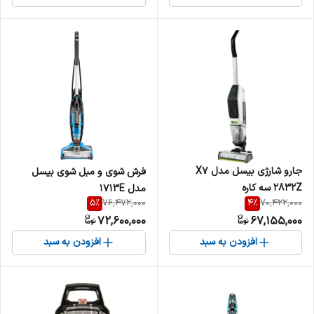
جارو شارژی بیسل مدل X7
فرش شوی و مبل شوی بیسل
2832Z سه کاره
مدل 1713E
5
%
4
%
76,472,000
70,422,000
72,600,000
67,155,000
افزودن به سبد
افزودن به سبد