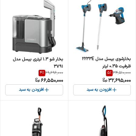
بخارشوی بیسل مدل 2233E
بخار شو 1.3 لیتری بیسل مدل
ظرفیت ۰.۳۵ لیتر
3791
4
%
5
%
69,696,000
34,510,000
66,550,000
32,695,000
افزودن به سبد
افزودن به سبد