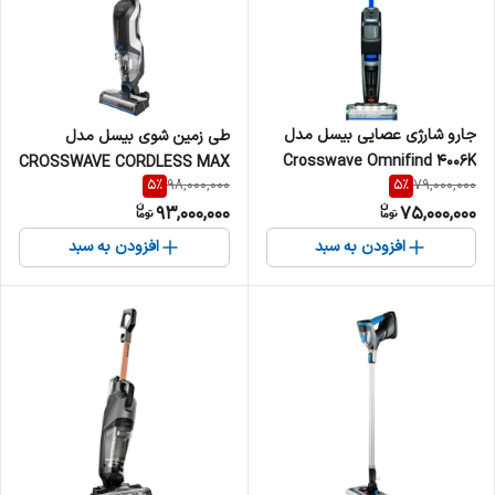
جارو شارژی عصایی بیسل مدل
طی زمین شوی بیسل مدل
Crosswave Omnifind 4006K
CROSSWAVE CORDLESS MAX
5
%
5
%
98,000,000
79,000,000
93,000,000
75,000,000
افزودن به سبد
افزودن به سبد