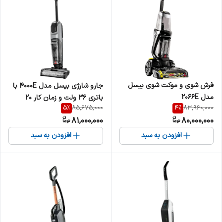
فرش شوی و موکت شوی بیسل
جارو شارژی بیسل مدل 4000E با
مدل 2066E
باتری ۳۶ ولت و زمان کار ۲۰
5
%
4
%
85,675,000
83,960,000
دقیقه
81,000,000
80,000,000
افزودن به سبد
افزودن به سبد