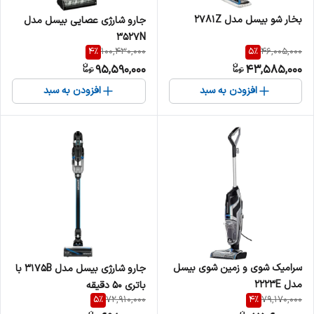
بخار شو بیسل مدل 2781Z
جارو شارژی عصایی بیسل مدل
3527N
4
%
5
%
100,430,000
46,005,000
95,590,000
43,585,000
افزودن به سبد
افزودن به سبد
سرامیک شوی و زمین شوی بیسل
جارو شارژی بیسل مدل 3175B با
مدل 2223E
باتری ۵۰ دقیقه
5
%
4
%
72,910,000
79,170,000