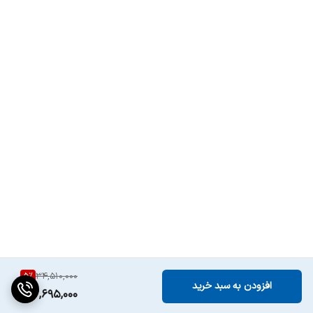
طول سیم
7.6 متر
هشدار آماده به کار
دارد
شدن دستگاه
محفظه مخصوص
دارد
لوازم جانبی
5
%
34,510,000
افزودن به سبد خرید
32,695,000