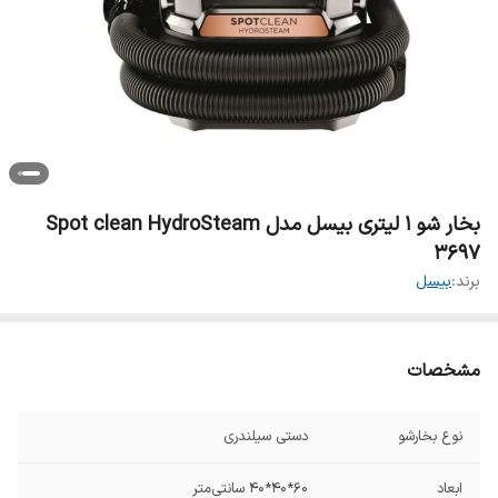
بخار شو 1 لیتری بیسل مدل Spot clean HydroSteam
3697
برند:
بیسل
مشخصات
نوع بخارشو
دستی سیلندری
ابعاد
۶۰*۴۰*۴۰ سانتی‌متر