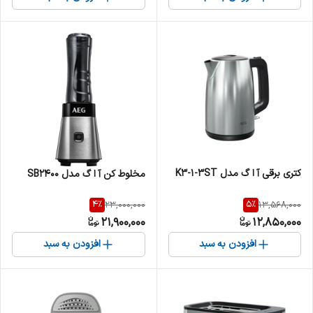
کتری برقی آ ا گ مدل K3-1-3ST
مخلوط کن آ ا گ مدل SB2400
4
%
5
%
23,000,000
13,568,000
21,900,000
12,850,000
افزودن به سبد
افزودن به سبد