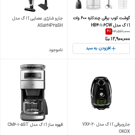
گوشت کوب برقی چندکاره 600 وات
جارو شارژی عصایی آ ا گ مدل
آ ا گ مدل HB4-1-6CW
AS52HP25SH
4
%
13,571,000
12,900,000
افزودن به سبد
ناموجود
جاروبرقی آ ا گ مدل VX6-2-
قهوه ساز آ ا گ مدل CM6-1-5ST
OKOX