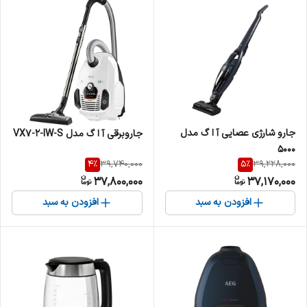
جارو شارژی عصایی آ ا گ مدل
جاروبرقی آ ا گ مدل VX7-2-IW-S
5000
4
%
5
%
39,740,000
39,228,000
37,800,000
37,170,000
افزودن به سبد
افزودن به سبد