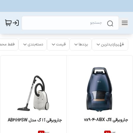
پربازدیدترین
برندها
قیمت
دسته‌بندی
فقط محص
جاروبرقی آاگ vx9-4-8IBX
جاروبرقی آ ا گ مدل AB61H6SW