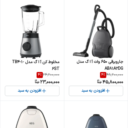
جاروبرقی 650 وات آ ا گ مدل
مخلوط کن آ ا گ مدل TB4-1-
AB81A2DG
6ST
4
%
4
%
24,200,000
48,200,000
23,000,000
45,800,000
افزودن به سبد
افزودن به سبد