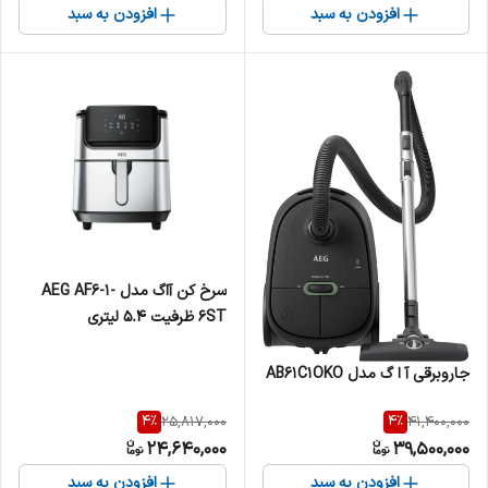
افزودن به سبد
افزودن به سبد
سرخ کن آاگ مدل AEG AF6-1-
6ST ظرفیت 5.4 لیتری
جاروبرقی آ ا گ مدل AB61C1OKO
4
%
4
%
25,817,000
41,400,000
24,640,000
39,500,000
افزودن به سبد
افزودن به سبد