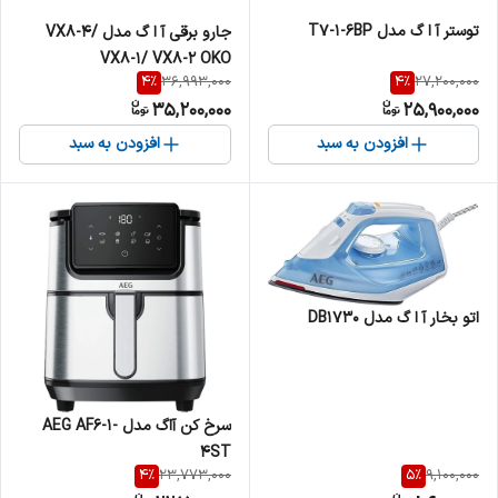
توستر آ ا گ مدل T7-1-6BP
جارو برقی آ ا گ مدل VX8-4/
VX8-1/ VX8-2 OKO
4
%
4
%
36,993,000
27,200,000
35,200,000
25,900,000
افزودن به سبد
افزودن به سبد
اتو بخار آ ا گ مدل DB1730
سرخ کن آاگ مدل AEG AF6-1-
4ST
4
%
5
%
23,773,000
9,100,000