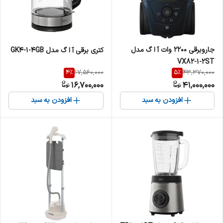
جاروبرقی 2200 وات آ ا گ مدل
کتری برقی آ ا گ مدل GK4-1-4GB
VX82-1-2ST
4
%
5
%
17,560,000
43,370,000
16,700,000
41,000,000
افزودن به سبد
افزودن به سبد