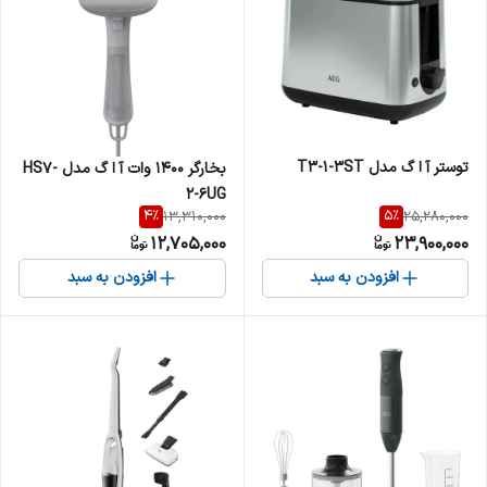
توستر آ ا گ مدل T3-1-3ST
بخارگر 1400 وات آ ا گ مدل HS7-
2-6UG
4
%
5
%
13,310,000
25,280,000
12,705,000
23,900,000
افزودن به سبد
افزودن به سبد