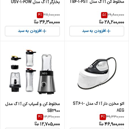
مخلوط کن آ ا گ مدل TB6-1-6ST
بخارگر آ ا گ مدل US7-1-6OW
4
%
5
%
38,100,000
29,800,000
36,300,000
28,200,000
افزودن به سبد
افزودن به سبد
اتو مخزن دار آ ا گ مدل ST6-1-
مخلوط کن و آسیاب کن آ ا گ مدل
8EG
SB2900
4
%
4
%
13,310,000
49,330,000
12,705,000
46,900,000