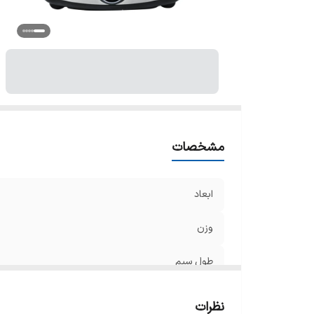
تا
قا
نم
هم
قا
مشخصات
ابعاد
وزن
طول سیم
نمایشگر دیجیتالی زمان
نظرات