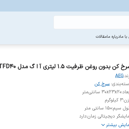
ا ما
درباره ما
مقالات
خ کن بدون روغن ظرفیت 1.5 لیتری آ ا گ مدل TFD40
ند:
AEG
ته‌بندی
:
سرخ کن
عاد
:
۳۰x۲۳x۲۰ سانتی‌متر
زن
:
3 کیلوگرم
ول سیم
:
۱۵۰ سانتی متر
ایشگر دیجیتالی زمان
:
دارد
ابه نچسب
:
دارد
مایش بیشتر