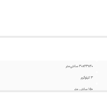
یمر
:
دارد
بلیت تنظیم دما
:
دارد
ایشگر LCD
:
دارد
راه با گارانتی اصلی
:
بله
بلیت شست‌وشوی اقلام جانبی در ماشین ظرف‌شویی
:
دارد
۳۰x۲۳x۲۰ سانتی‌متر
3 کیلوگرم
۱۵۰ سانتی متر
دارد