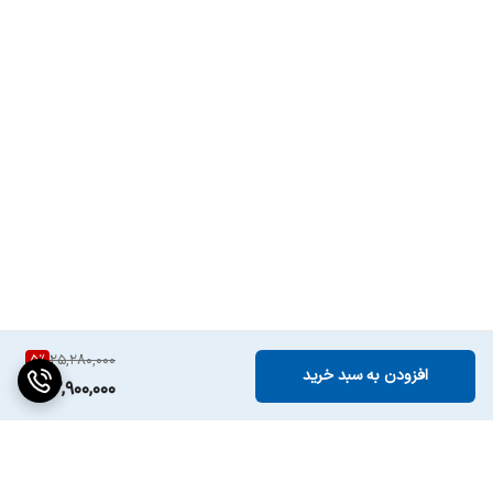
5
%
25,280,000
افزودن به سبد خرید
23,900,000