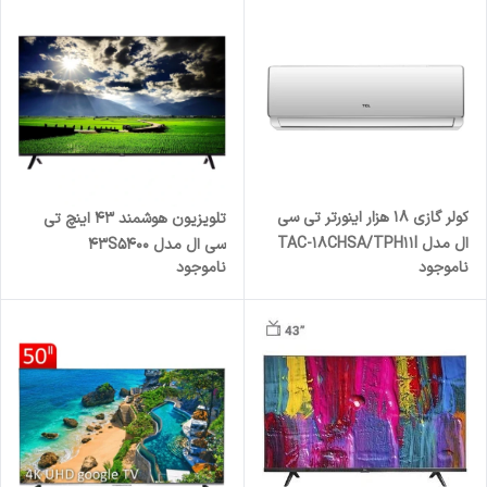
کولر گازی 18 هزار اینورتر تی سی
تلویزیون هوشمند 43 اینچ تی
ال مدل TAC-18CHSA/TPH11I
سی ال مدل 43S5400
ناموجود
ناموجود