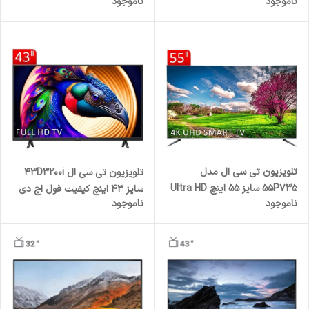
ناموجود
ناموجود
65X3CUS
تلویزیون تی سی ال مدل
تلویزیون تی سی ال 43D3200i
55P735 سایز ۵۵ اینچ Ultra HD
سایز ۴۳ اینچ کیفیت فول اچ دی
ناموجود
ناموجود
4K
ال ای دی