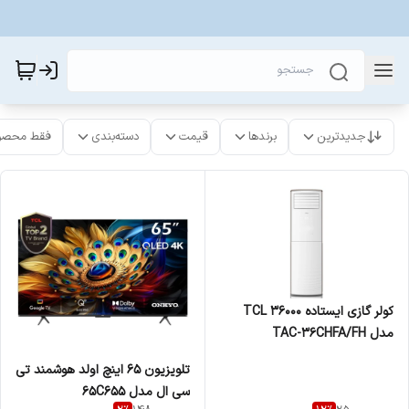
جدیدترین
برندها
قیمت
دسته‌بندی
فقط محصو
کولر گازی ایستاده TCL 36000
مدل TAC-36CHFA/FH
تلویزیون 65 اینچ اولد هوشمند تی
سی ال مدل 65C655