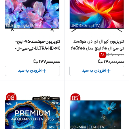
تلویزیون کیو ال ای دی هوشمند
تلویزیون-هوشمند-75-اینچ-
تی سی ال 65 اینچ مدل 65C655
ULTRA-HD-4K-تی-سی-ال-
8
%
153,000,000
مدل-75P755
177,000,000
140,000,000
افزودن به سبد
افزودن به سبد