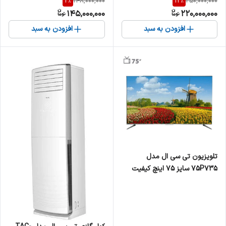
2
%
12
%
148,000,000
250,000,000
145,000,000
220,000,000
افزودن به سبد
افزودن به سبد
تلویزیون تی سی ال مدل
75P735 سایز ۷۵ اینچ کیفیت
تصویر Ultra HD 4K