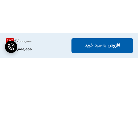
15
%
97,000,000
افزودن به سبد خرید
82,000,000
برگشت به بالا