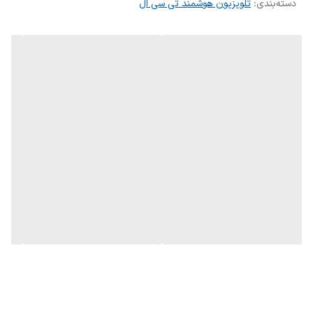
دسته‌بندی
:
تلویزیون هوشمند تی سی ال
امکانات ویژه
Screen Mirroring
نوع رابط هوشمند
اندروید۱۱
تعداد درگاه HDMI
۳
نسبت تصویر
۱۶:۹
نوع صفحه نمایش
VA
تعداد درگاه usb
۱
تعداد رابط کامپوزیت
۱
(Composite)
گرید انرژی
A+
سایر قابلیت ها
قابلیت توقف و پخش مجدد برنامه‌های