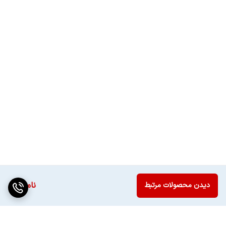
نصب
جهت نصب محصول با شماره 02182266تماس
حاصل فرمایید
توان هر بلندگو
۱۰
اقلام همراه
باتری
تعداد درگاه HDMI
۳ عدد
نوع خروجی صدای
اپتیکال
دیجیتال
سایر مشخصات
زاویه دید: 178 درجه روشنایی: 330nits
کنتراست: 4000:1 نرخ به روزرسانی: 60 هرتز زمان
ناموجود
دیدن محصولات مرتبط
پاسخگویی: 6.5 میلی‌ثانیه
رزولوشن
۳۸۴۰× ۲۱۶۰