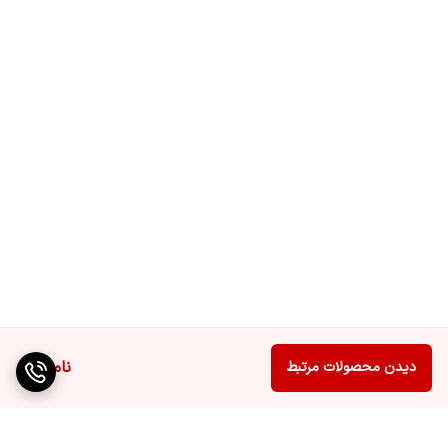
بلندگوها
استانداردهای صوتی
دالبی دیجیتال پلاس، دالبی دیجیتال، صدای
فراگیر سوراند، دالبی اتموس
تعداد درگاه کامپوزیت
۱عدد
ابعاد
1113x687x259 میلی متر
وزن
۱۳.۹ کیلوگرم
مشخصات کیفی
HDR
تصویر
توضیحات ریموت
مجهز به ریموت کنترل هوشمند و بلوتوثی
کنترل
ناموجود
دیدن محصولات مرتبط
رنگ
نقره ای