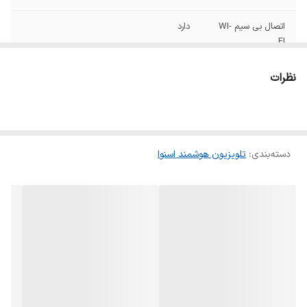
اتصال بی سیم WI-
دارد
FI
پردازنده
۴ هسته ای
نظرات
تعداد بلندگوها
۲عدد
تعداد درگاه usb
۲عدد
دسته‌بندی
:
تلویزیون هوشمند اسنوا
تعداد درگاه HDMI
۳ عدد
اقلام همراه
ریموت کنترل دفترچه راهنما
قابلیت اتصال به
دارد
دیوار
قفل کودک
دارد