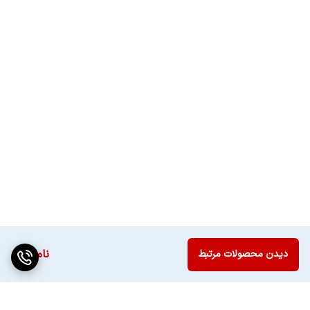
سایر توضیحات
(Local Dimming) تکنولوژی پردازش نور
تصویر
بکلایت، تکنولوژی کوانتوم دات
توان هر بلندگو
۱۰ وات
محل قرارگیری
لبه پايين كابينت پشت
بلندگوها
استانداردهای صوتی
دالبی دیجیتال پلاس، دالبی دیجیتال، صدای
فراگیر سوراند، دالبی اتموس
تعداد درگاه کامپوزیت
۱عدد
حافظه رم
۲گیگ
ناموجود
دیدن محصولات مرتبط
ابعاد
1113x687x259 میلی متر
وزن
۱۳.۹ کیلوگرم