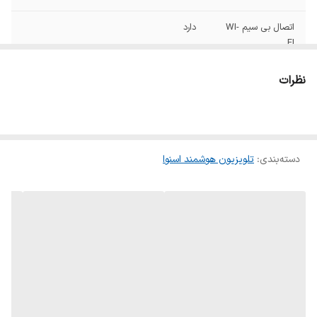
اتصال بی سیم WI-
دارد
FI
پردازنده
۴ هسته ای
نظرات
تعداد بلندگوها
۲عدد
تعداد درگاه usb
۲عدد
دسته‌بندی
:
تلویزیون هوشمند اسنوا
توضیحات HDMI
HDMI 2.1
تعداد درگاه HDMI
۳ عدد
دالبی/ دالبی
دارد
دیجیتال
اقلام همراه
ریموت کنترل