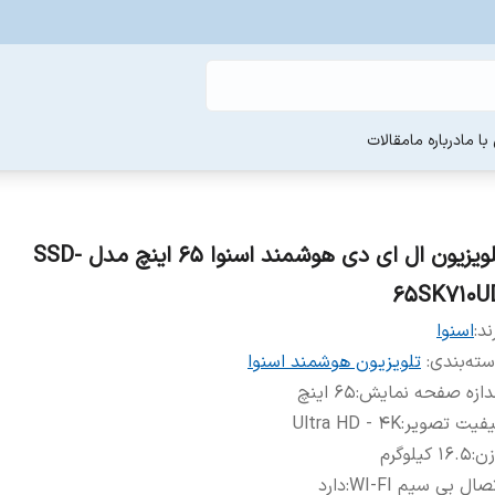
ا ما
درباره ما
مقالات
تلویزیون ال ای دی هوشمند اسنوا 65 اینچ مدل SSD-
65SK710U
ند:
اسنوا
ته‌بندی
:
تلویزیون هوشمند اسنوا
دازه صفحه نمایش
:
۶۵ اینچ
یفیت تصویر
:
Ultra HD - 4K
زن
:
۱۶.۵ کیلوگرم
صال بی سیم WI-FI
:
دارد