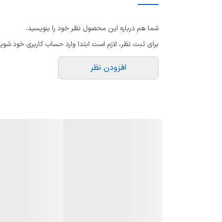
ظ
انطباق تصویر (Refresh Rate)
ظر
شما هم درباره این محصول نظر خود را بنویسید.
پردازنده
قا
برای ثبت نظر، لازم است ابتدا وارد حساب کاربری خود شوید
ق
پورت شبکه LAN
ک
افزودن نظر
گی
تعداد بلندگوها
ما
تعداد درگاه usb
م
ن
تکنولوژی صفحه نمایش
V
G
تکنولوژی HDR
سا
ام
توان هر بلندگو
توضیحات درگاه USB
اب
فن