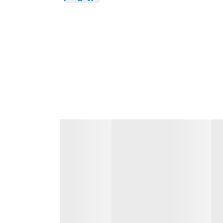
گیرنده دیجیتال داخلی / قفل کودک / پشتیبانی از ماشین زمان (Time
شتیبانی از ویژگی HBB TV / ضبط برنامه ها (PVR) / قابلیت