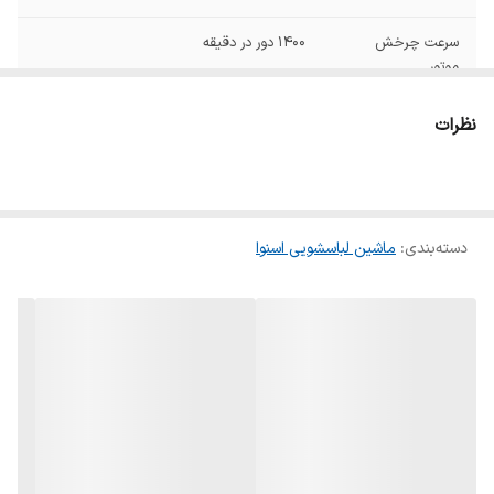
سرعت چرخش
۱۴۰۰ دور در دقیقه
موتور
ظرفیت دیگ
۸ کیلوگرم
نظرات
جهت باز شدن درب
به سمت چپ
ارتفاع
۸۵
دسته‌بندی
:
ماشین لباسشویی اسنوا
عمق
۶۳
رنگ
سفید
پشتیبانی از برنامه ها
شست‌وشوی سریع
و حالت های خاص
گرید مصرف انرژی
A+++