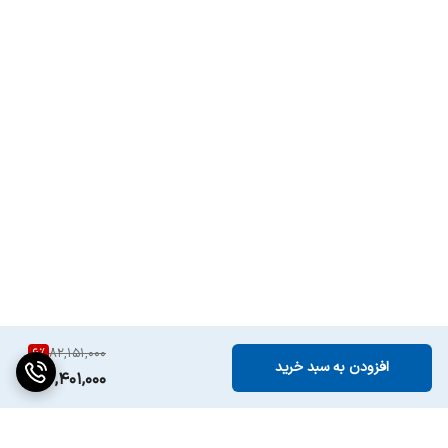
6
%
82,151,000
افزودن به سبد خرید
76,401,000