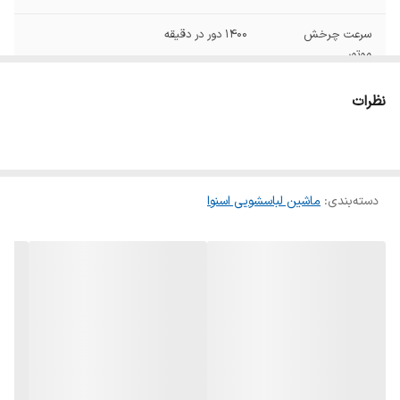
سرعت چرخش
۱۴۰۰ دور در دقیقه
موتور
ظرفیت دیگ
۸ کیلوگرم
نظرات
جهت باز شدن درب
به سمت چپ
ارتفاع
۸۵
دسته‌بندی
:
ماشین لباسشویی اسنوا
عمق
۶۳
رنگ
سفید
پشتیبانی از برنامه ها
شست‌وشوی سریع
و حالت های خاص
گرید مصرف انرژی
A+++