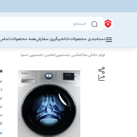
دسته‌بندی محصولات
خانه
پیگیری سفارش
همه محصولات
تماس ب
لوازم خانگی مانا
/
ماشین لباسشویی
/
ماشین لباسشویی اسنوا
ما
بر
دس
ن
نو
س
ظ
ج
ن