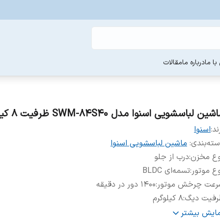
ا ما
درباره ما
مقالات
شین لباسشویی اسنوا مدل SWM-84S40 ظرفیت 8 کیلوگرم
ند:
اسنوا
ته‌بندی
:
ماشین لباسشویی اسنوا
وع مخزن
:
درب از جلو
ع موتور
:
تسمه‌ای BLDC
رعت چرخش موتور
:
۱۴۰۰ دور در دقیقه
رفیت دیگ
:
۸ کیلوگرم
هت باز شدن درب
:
به سمت چپ
مایش بیشتر