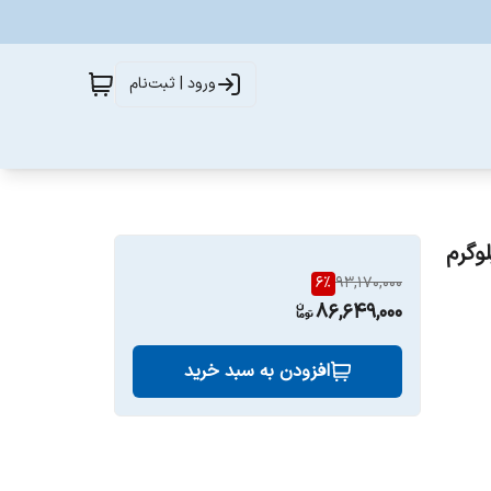
ورود | ثبت‌نام
6
%
93,170,000
86,649,000
افزودن به سبد خرید