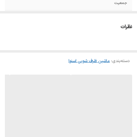
جمعیت
عمق
۶۰
نظرات
پهنا
۶۰
تعداد برنامه شست و
۶ عدد
شو
دسته‌بندی
:
ماشین ظرف شویی اسنوا
نمودار میزان مصرف
A++
انرژی
امکانات ویژه
شست و‌شوی سریع
تعداد سبد
۲عدد
ظرفیت
۱۲ نفر
aqua stop
دارد