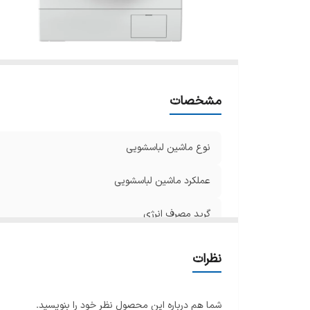
ن
نو
س
ظ
ج
مشخصات
س
تع
ار
نوع ماشین لباسشویی
ع
عملکرد ماشین لباسشویی
په
ر
گرید مصرف انرژی
سا
ام
امکانات
نظرات
س
دستگاه نمایش وضعیت
سیس
شما هم درباره این محصول نظر خود را بنویسید.