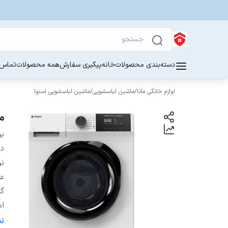
دسته‌بندی محصولات
خانه
پیگیری سفارش
همه محصولات
تماس ب
لوازم خانگی مانا
/
ماشین لباسشویی
/
ماشین لباسشویی اسنوا
ماش
بر
دس
ن
عم
گر
ام
د
ن