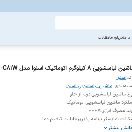
ا ما
درباره ما
مقالات
ین لباسشویی 8 کیلوگرم اتوماتیک اسنوا مدل SWM-C81W
ند:
اسنوا
ته‌بندی
:
ماشین لباسشویی اسنوا
وع ماشین لباسشویی
:
درب از جلو
لکرد ماشین لباسشویی
:
اتوماتیک
ید مصرف انرژی
:
A+++
کانات
:
نمایشگر برنامه پذیری قابلیت تنظیم دما
ستگاه نمایش وضعیت
:
نشانگر LED
مایش بیشتر