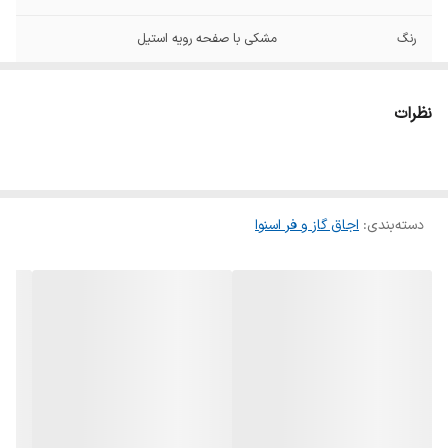
رنگ
مشکی با صفحه رویه استیل
جنس رویه اجاق گاز
استیل
نظرات
تعداد شعله اجاق
۵شعله
تعداد موتور جوجه
۲
گردان
دسته‌بندی
:
اجاق گاز و فر اسنوا
تعداد شعله زمان دار
۱
گنجایش فر
۹۰ لیتر
وزن
۷۶ کیلوگرم
سایر ویژگی ها
ترموکوپل صفر ثانیه, جرقه زن داخل فر, دماسنج,
سامانه طبقاتی, سیخ جوجه گردان, سیستم
سوخت رسانی ساباف (ایتالیا), شیشه کشویی