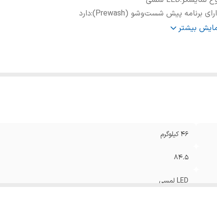
ع نمایشگر
:
LED لمسی
رای برنامه پیش شست‌وشو (Prewash)
:
دارد
نامه شست‌وشوی پر قدرت برای ظروف بسیار کثیف (Intensive)
:
دارد
مایش بیشتر
یر
قابلیت تنظیم
ژگی
شست‌وشوی دو ناحیه ای (Dual Zone Wash) / خشک 
(+Dry)
:
مق
:
۵۹.۸
نا
:
۵۹.۸
زان صدا
:
۴۶ دسی بل
داد برنامه شست و شو
:
۸ برنامه
۴۶ کیلوگرم
ودار میزان مصرف انرژی
:
A++
کانات ویژه
:
شست‌وشوی با نصف ظرفیت
۸۴.۵
ظیمات دستگاه
:
دکمه های لمسی
داد سبد
:
۳ عدد
LED لمسی
رفیت
:
۱۴ نفر
وع ماشین ظرف شویی
:
مبله
دارد