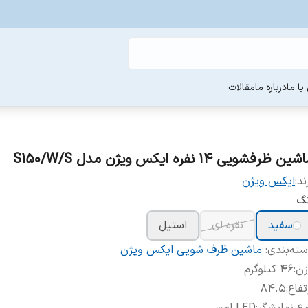
ا ما
درباره ما
مقالات
ین ظرفشویی 14 نفره ایکس ویژن مدل S150/W/S
ند:
ایکس ویژن
نگ
سفید
نقره ای
استیل
ته‌بندی
:
ماشین ظرف شویی ایکس ویژن
زن
:
۴۶ کیلوگرم
تفاع
:
۸۴.۵