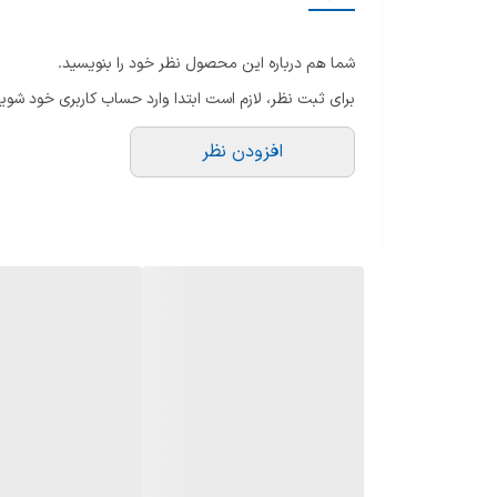
برنامه شست‌وشوی پر قدرت برای ظروف بسیار کثیف
(Intensive)
شما هم درباره این محصول نظر خود را بنویسید.
برای ثبت نظر، لازم است ابتدا وارد حساب کاربری خود شوید
سایر ویژگی ها
افزودن نظر
عمق
پهنا
میزان صدا
تعداد برنامه شست و شو
نمودار میزان مصرف انرژی
امکانات ویژه