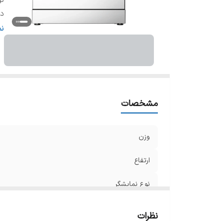
نو
دا
بر
ن
سا
وی
ها
ع
په
مشخصات
می
تع
وزن
نم
ام
ارتفاع
تن
تع
نوع نمایشگر
ظ
ن
دارای برنامه پیش شست‌وشو (Prewash)
نظرات