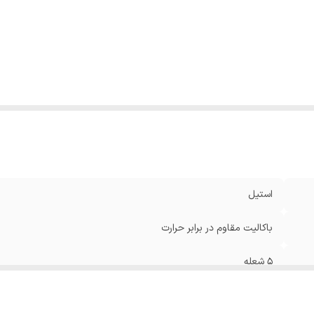
کانات اجاق گاز
:
فر
کانات آماده سازی غذا
:
جوجه گردان
ظیمات دستگاه
:
دکمه های لمسی
نس
:
استیل
مق
:
۶۰ سانتی متر
یر
2 عدد جوجه گردان 2 شعله زمان دار فن انتقال حرارت س
ژگی
رسانی ساباف ایتالیا لعاب ETC آسان پاک شو دماسنج دیجیتال
:
تفاع
:
۸۶ سانتی متر
زن
:
۷۸۰۰۰ گرم
استیل
باکالیت مقاوم در برابر حرارت
۵ شعله
50-100 لیتر