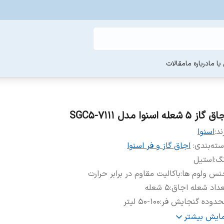
ا ما
درباره ما
مقالات
 گاز 5 شعله اسنوا مدل SGC5-7111
ند:
اسنوا
ته‌بندی
:
اجاق گاز و فر اسنوا
نگ
:
استیل
نس ولوم ها
:
باکالیت مقاوم در برابر حرارت
داد شعله اجاق
:
۵ شعله
حدوده گنجایش فر
:
50-100 لیتر
ل قرارگیری شعله پلوپز
:
وسط
مایش بیشتر