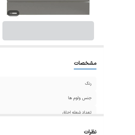
ام
ام
تن
ج
ع
سا
وی
ها
مشخصات
ار
و
رنگ
جنس ولوم ها
تعداد شعله اجاق
محدوده گنجایش فر
نظرات