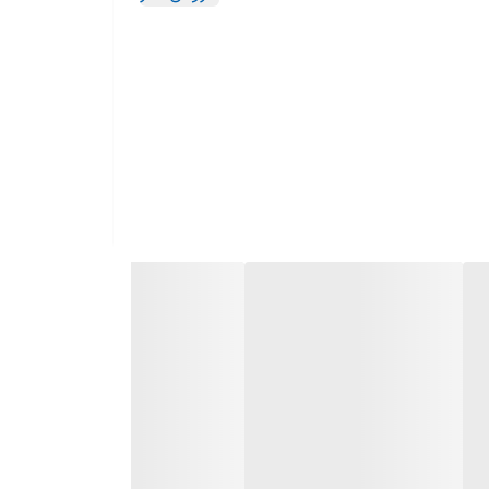
2 عدد جوجه گردان 2 شعله زمان دار فن انتقال حرارت سیستم سوخت رسانی ساباف ایتالیا لعاب ETC آسان پاک شو دماسنج