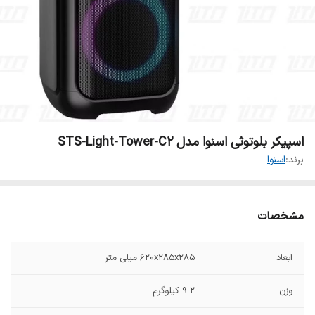
اسپیکر بلوتوثی اسنوا مدل STS-Light-Tower-C2
برند:
اسنوا
مشخصات
ابعاد
620x285x285 میلی متر
وزن
۹.۲ کیلوگرم