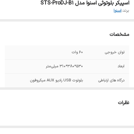
اسپیکر بلوتوثی اسنوا مدل STS-ProDJ-B1
برند:
اسنوا
مشخصات
توان خروجی
۶۰ وات
ابعاد
۵۳۰*380*310 میلی‌متر
درگاه های ارتباطی
بلوتوث USB رادیو AUX میکروفون
اقلام همراه
دفترچه راهنما
نظرات
تعداد باند
تک باند
تعداد ساب ووفر
۱ عدد