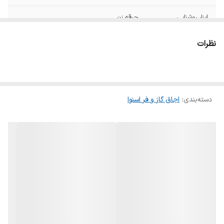
ابزار روشنایی
جرقه زن
جنس بدنه
استیل
نظرات
گنجایش فر
۱۱۰
جنس شبکه
چدنی
دسته‌بندی
:
اجاق گاز و فر اسنوا
پهنا
۹۰
عمق
۶۰
ارتفاع
۸۶
سایر ویژگی ها
فن و لامپ داخل فر قفل کودک
محدوده گنجایش
۵۰-۱۰۰ لیتر
فر