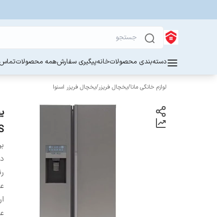
دسته‌بندی محصولات
خانه
پیگیری سفارش
همه محصولات
تماس ب
لوازم خانگی مانا
/
یخچال فریزر
/
یخچال فریزر اسنوا
S
بر
دس
ر
ع
ار
ع