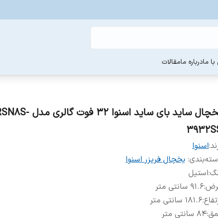
ا ما
درباره ما
مقالات
یخچال ساید بای ساید اسنوا 32 فوت گالر
3932S
ند:
اسنوا
ته‌بندی
:
یخچال فریزر اسنوا
نگ
:
استیل
رض
:
۹۱.۶ سانتی متر
تفاع
:
۱۸۱.۶ سانتی متر
مق
:
۸۴ سانتی متر