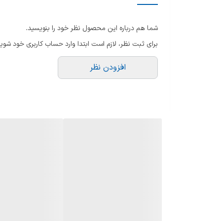
تع
نمودار مصرف
یخ
شما هم درباره این محصول نظر خود را بنویسید.
لامپ داخلی
تع
برای ثبت نظر، لازم است ابتدا وارد حساب کاربری خود شوید
تع
قفل کودک
سا
افزودن نظر
وی
جهت باز شدن درب یخچال
ها
یخچال بدون برفک
سا
هشدار باز ماندن درب
ام
محفظه بار
گ
ظ
سرمایش سریع
تو
یخساز
نو
ن