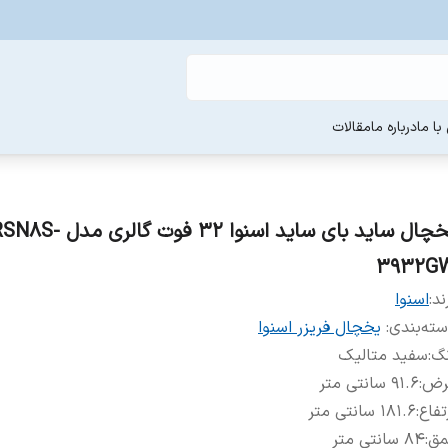
ا ما
درباره ما
مقالات
یخچال ساید بای ساید اسنوا 32 فوت گالر
3932G
ند:
اسنوا
ته‌بندی
:
یخچال فریزر اسنوا
نگ
:
سفید متالیک
رض
:
۹۱.۶ سانتی متر
تفاع
:
۱۸۱.۶ سانتی متر
مق
:
۸۴ سانتی متر