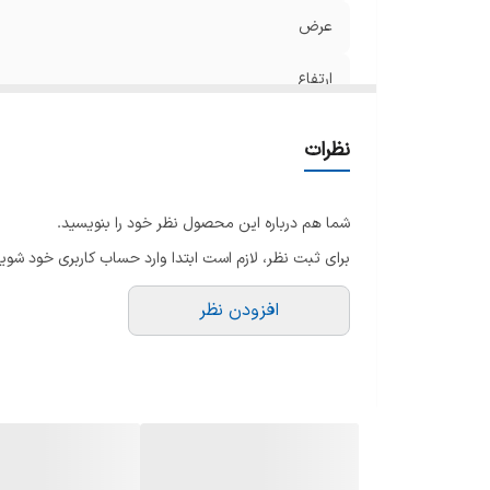
تع
عرض
یخ
ارتفاع
تع
تع
عمق
سا
نظرات
وی
نمودار مصرف
ها
شما هم درباره این محصول نظر خود را بنویسید.
لامپ داخلی
برای ثبت نظر، لازم است ابتدا وارد حساب کاربری خود شوید
سا
قفل کودک
ام
افزودن نظر
جهت باز شدن درب یخچال
گ
ظ
یخچال بدون برفک
تو
هشدار باز ماندن درب
نو
ن