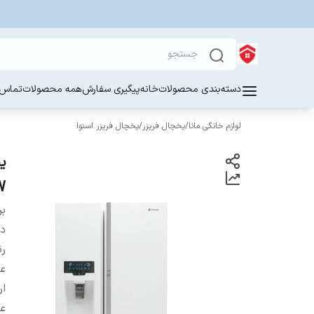
دسته‌بندی محصولات
خانه
پیگیری سفارش
همه محصولات
تماس ب
لوازم خانگی مانا
/
یخچال فریزر
/
یخچال فریزر اسنوا
W
بر
دس
ر
ع
ار
ع