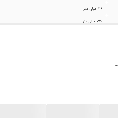
۹۱۶ میلی متر
۷۲۰ میلی متر
استیل
دارد
دارد
.
دارد
سامانه گردش هوای سه بعدی
نوفراست
اینورتر دیجیتال