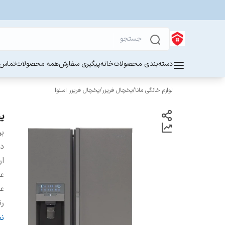
دسته‌بندی محصولات
خانه
پیگیری سفارش
همه محصولات
تماس ب
لوازم خانگی مانا
/
یخچال فریزر
/
یخچال فریزر اسنوا
یخ
بر
دس
ار
ع
ع
ر
آب
ن