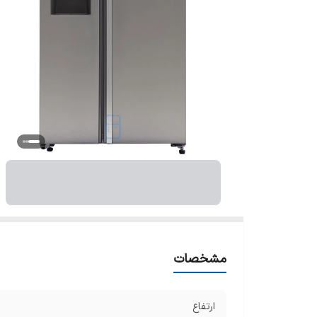
قا
س
سا
نو
نو
گر
تو
نو
ن
مشخصات
ارتفاع