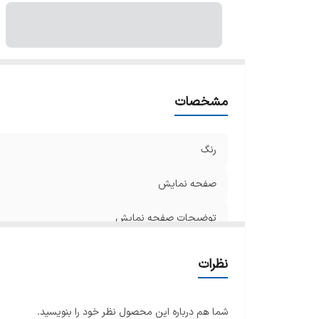
پ
ک
عم
ت
گر
مشخصات
ظ
تو
نو
رنگ
ق
صفحه نمایش
اق
تو
توضیحات صفحه نمایش
ن
نو
وزن
نظرات
برنامه پخت
شما هم درباره این محصول نظر خود را بنویسید.