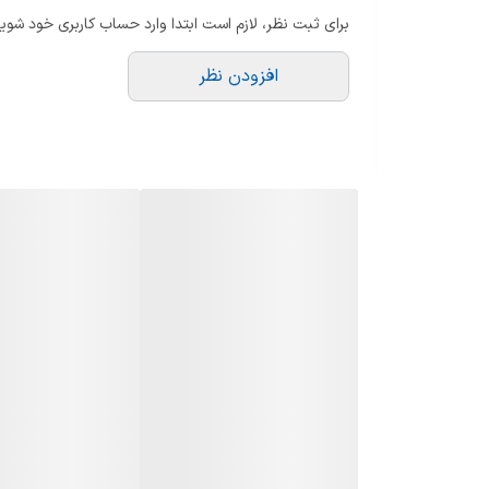
پخت ترکیبی
برای ثبت نظر، لازم است ابتدا وارد حساب کاربری خود شوید
کانوکشن
افزودن نظر
عملکرد یخ زدایی
توضیحات برنامه پخت
گریل
ظرفیت
توان مایکروویو
نوع مایکروویو
قفل کودک
اقلام همراه