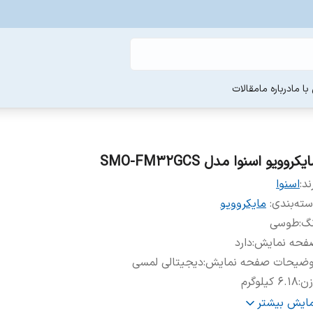
ا ما
درباره ما
مقالات
یکروویو اسنوا مدل SMO-FM32GCS
ند:
اسنوا
ته‌بندی
:
مایکروویو
نگ
:
طوسی
فحه نمایش
:
دارد
وضیحات صفحه نمایش
:
دیجیتالی لمسی
زن
:
۶.۱۸ کیلوگرم
نامه پخت
:
دارد
مایش بیشتر