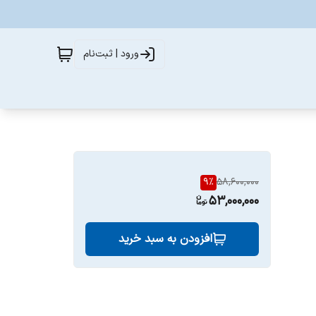
ورود | ثبت‌نام
9
%
58,600,000
53,000,000
افزودن به سبد خرید