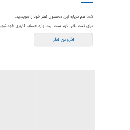
ی
نوع مقاومت در برابر برفک
اخ
شما هم درباره این محصول نظر خود را بنویسید.
سا
وزن
برای ثبت نظر، لازم است ابتدا وارد حساب کاربری خود شوید
اق
ارتفاع
جر
افزودن نظر
س
عمق
ر
سا
پهنا
وی
گنجایش یخچال
ه
ی
تعداد طبقات یخچال
تع
تو
تعداد طبقات درب یخچال
نو
ن
تعداد کشو