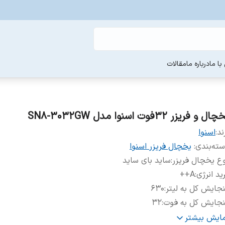
ا ما
درباره ما
مقالات
ال و فریزر 32فوت اسنوا مدل SN8-3032GW
ند:
اسنوا
ته‌بندی
:
یخچال فریزر اسنوا
ع یخچال فریزر
:
ساید بای ساید
ید انرژی
:
A++
جایش کل به لیتر
:
۶۳۰
نجایش کل به فوت
:
۳۲
ع مقاومت در برابر برفک
:
نوفراست
مایش بیشتر