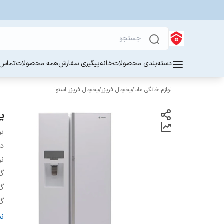
دسته‌بندی محصولات
خانه
پیگیری سفارش
همه محصولات
تماس ب
لوازم خانگی مانا
/
یخچال فریزر
/
یخچال فریزر اسنوا
یخچ
بر
دس
نو
گر
گن
گ
نو
ن