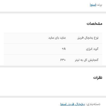
برند:
اسنوا
مشخصات
نوع یخچال فریزر
ساید بای ساید
گرید انرژی
A+
گنجایش کل به لیتر
۶۳۰
گنجایش کل به فوت
۳۲
نظرات
نوع مقاومت در برابر
نوفراست
برفک
وزن
۹۰ کیلوگرم
دسته‌بندی
:
یخچال فریزر اسنوا