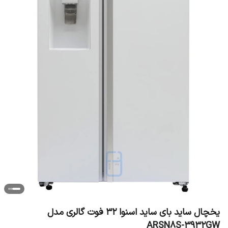
یخچال ساید بای ساید اسنوا 32 فوت گالری مدل
ARSN8S-3932GW