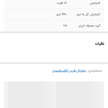
گنجایش
18 فوت
گنجایش کل به لیتر
460 لیتر
گرید مصرف انرژی
A+
دستگیره مخفی
دارد
نظرات
سیستم مصرف
دارد
اقتصادی
نوع کندانسور
مخفی
دسته‌بندی
:
یخچال فریزر الکترواستیل
جریان هوای خنک
دارد
چندگانه
صفحه نمایش
دارد
لمسی