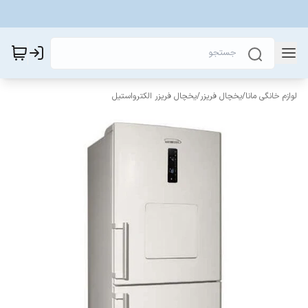
لوازم خانگی مانا
/
یخچال فریزر
/
یخچال فریزر الکترواستیل