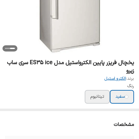
یخچال فریزر پایین الکترواستیل مدل ES35 ice سری ساب
زیرو
برند:
الکترو استیل
رنگ
سفید
تیتانیوم
مشخصات