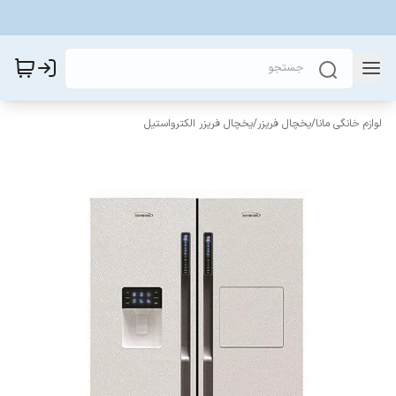
لوازم خانگی مانا
/
یخچال فریزر
/
یخچال فریزر الکترواستیل