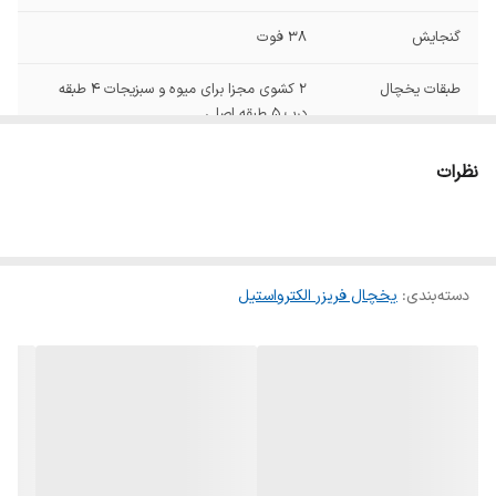
گنجایش
38 فوت
طبقات یخچال
۲ کشوی مجزا برای میوه و سبزیجات ۴ طبقه
درب ۵ طبقه اصلی
طبقات فریزر
۱ طبقه اصلی ۷ کشوی مختلف برای دسته‌بندی
نظرات
مواد غذایی منجمد
گرید مصرف انرژی
A
یخساز اتوماتیک با
دارد
دسته‌بندی
:
یخچال فریزر الکترواستیل
قابلیت تولید یخ
پودری و قالبی
اتصال به آب شهری
دارد
برای عملکرد خودکار
قابلیت ها
اتصال به آب شهری برای عملکرد خودکار