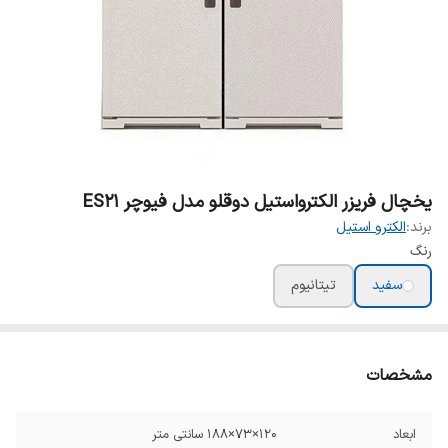
یخچال فریزر الکترواستیل دوقلو مدل فیوچر ES21
برند:
الکترو استیل
رنگ
سفید
تیتانیوم
مشخصات
ابعاد
120×73×188 سانتی متر