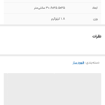
ابعاد
۳۰.۸x۲۵.۵x۲۵ سانتی‌متر
وزن
۱.۸ کیلوگرم
منو نوشیدنی
آب جوش فرانسه
نظرات
حداکثر توان مصرفی
۹۰۰ وات
سیستم ایمنی
سیستم خاموشی خودکار حفاظت در برابر گرمای
بیش از حد
دسته‌بندی
:
قهوه ساز
حجم مخزن آب
۱۲۵۰ میلی‌لیتر
حداکثر ظرفیت
بیشتر از ده فنجان
قهوه دم شده
نوع فیلتر قهوه‌ساز
دائمی