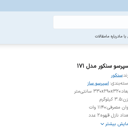
ا ما
درباره ما
مقالات
سپرسو سنکور مدل 171
ند:
سنکور
ته‌بندی
:
اسپرسو ساز
عاد
:
۳۳۰x۲۹۰x۳۲۰ سانتی‌متر
زن
:
۳.۵ کیلوگرم
وان مصرفی
:
۱۱۴۰ وات
داد نازل قهوه
:
۲ عدد
شیدنی های قابل تهیه
:
آب جوش اسپرسو کافه لاته کاپوچینو امریکانو
مایش بیشتر