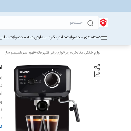
دسته‌بندی محصولات
خانه
پیگیری سفارش
همه محصولات
تماس ب
لوازم خانگی مانا
/
خرده ریز
/
لوازم برقی آشپزخانه
/
قهوه ساز
/
اسپرسو ساز
ا
بر
دس
اب
و
ت
تع
نو
ن