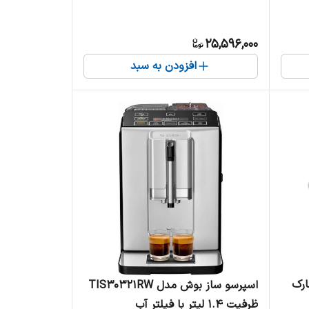
25,596,000
افزودن به سبد
یسمارک
اسپرسو ساز بوش مدل TIS30321RW
ظرفیت ۱.۴ لیتر با فیلتر آب