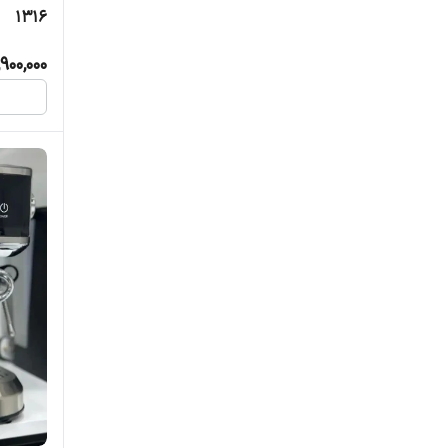
1316
900,000