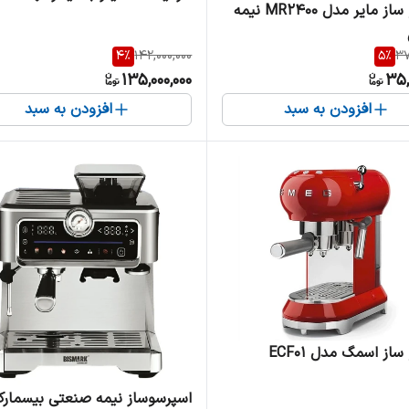
اسپرسو ساز مایر مدل MR2400 نیمه
4
%
142,000,000
5
%
37
135,000,000
35,
افزودن به سبد
افزودن به سبد
از اسمگ مدل ECF01
اسپرسوساز نیمه صنعتی بیسمار