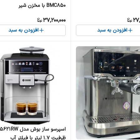
BMC850 با مخزن شیر
37,200,000
27,
افزودن به سبد
افزودن به سبد
اسپرسو ساز بوش مدل
ظرفیت ۱.۷ لیتر با فیلتر آب