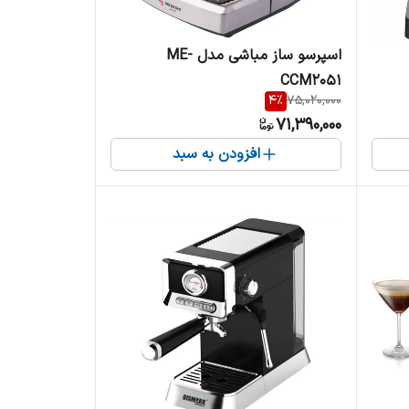
اسپرسو ساز مباشی مدل ME-
CCM2051
4
%
75,020,000
71,390,000
افزودن به سبد