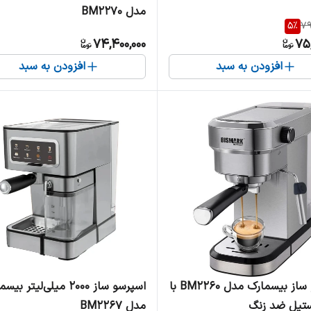
مدل BM2270
5
%
79
74,400,000
75,
افزودن به سبد
افزودن به سبد
اسپرسو ساز بیسمارک مدل BM2260 با
اسپرسو ساز 2000 میلی‌لیتر ب
ستیل ضد زنگ
مدل BM2267