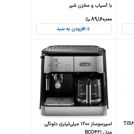
با آسیاب و مخزن شیر
89,160,000
افزودن به سبد
 TIS65621RW
اسپرسوساز 1200 میلی‌لیتری دلونگی
مدل BCO421