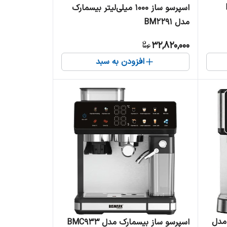
اسپرسو ساز 1000 میلی‌لیتر بیسمارک
مدل BM2291
32,820,000
افزودن به سبد
مدل
اسپرسو ساز بیسمارک مدل BMC933