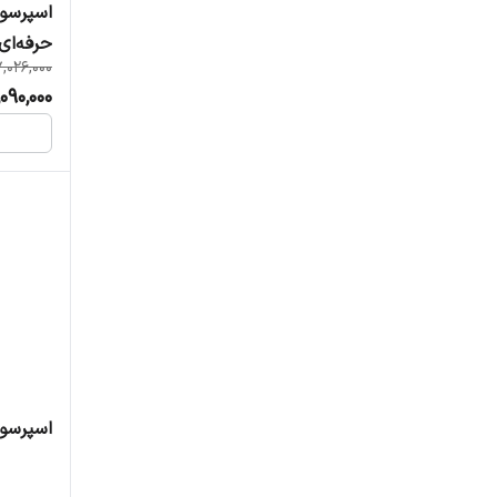
حرفه‌ای
,026,000
090,000
اسپرسو س