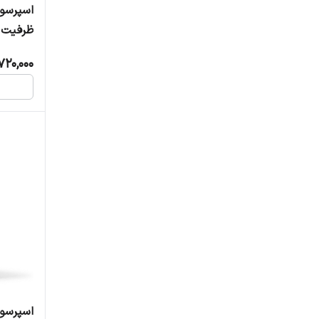
ظرفیت ۱.۸ لیت
720,000