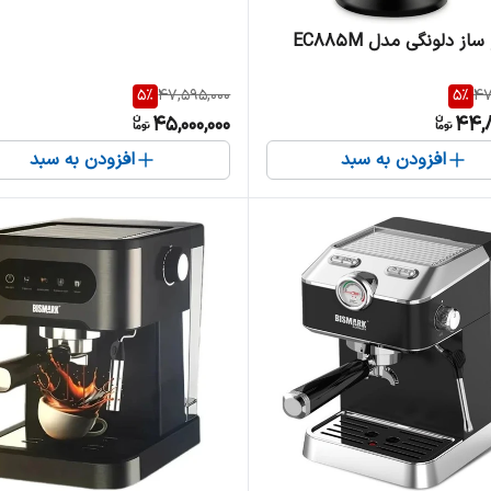
ز دلونگی مدل EC885M
5
%
47,595,000
5
%
47
45,000,000
44,8
افزودن به سبد
افزودن به سبد