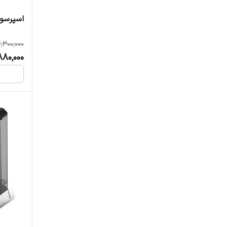
اسپرسو سا
,300,000
80,000