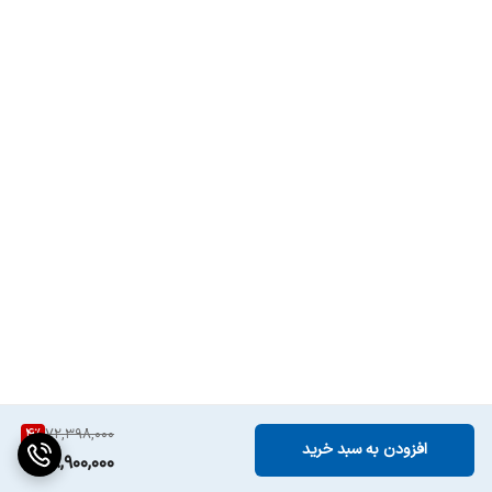
سایر قابلیت‌های
امکان ارتفاع گرفتن تا 2 سانتی‌متر جهت عبور از
مسیریابی
موانع
لیتیوم یونی
لیتیوم یونی
سیستم مسیریابی
رادار لیزری LDS LiDAR
حداکثر شارژدهی
170 دقیقه
زمان شارژ شدن
6 ساعت
شارژ خودکار
دارد
ابعاد پایه شارژ
94 × 126 × 130 میلی‌متر
سایر مشخصات
ولتاژ 14.4 ولت
4
%
72,398,000
باتری و شارژ
افزودن به سبد خرید
68,900,000