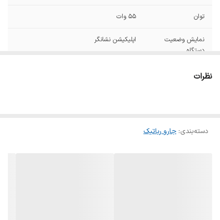
توان
55 وات
نمایش وضعیت
اپلیکیشن نشانگر
دستگاه
کنترل از راه دور
از طریق WiFi و گوشی هوشمند
نظرات
نوع کلیدها
کلید فیزیکی
ابعاد
98 × 325 × 32 میلی‌متر
دسته‌بندی
:
جارو رباتیک
جنس
پلاستیک
اقلام همراه
برس نظافت دستگاه پایه شارژ 2 عدد پد تی کشی
دفترچه راهنما
وزن
3.8 کیلوگرم