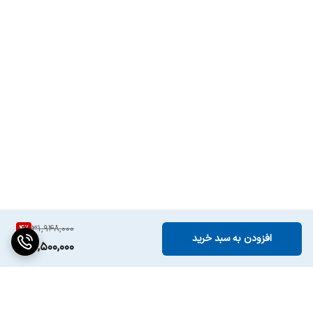
4
%
31,948,000
افزودن به سبد خرید
30,500,000