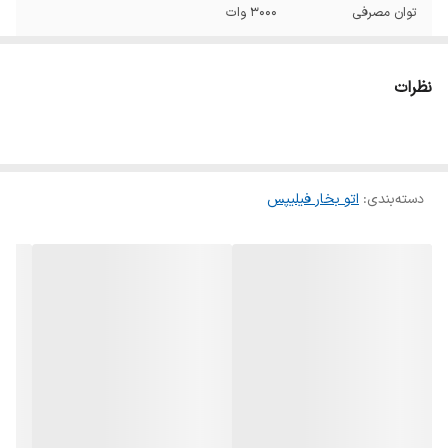
توان مصرفی
3000 وات
کشور سازنده
اندونزی
نظرات
جنس کفه
کفی SteamGlide Elite Rosecopper
قابلیت پر کردن آب
ندارد
در حین استفاده
دسته‌بندی
:
اتو بخار فیلیپس
میزان بخاردهی
80 گرم در دقیقه
پیوسته (G/MIN)
جنس بدنه
پلاستیک
میزان بخاردهی
260 گرم
لحظه‌ای (گرم)
سیستم ضد چکه
دارد