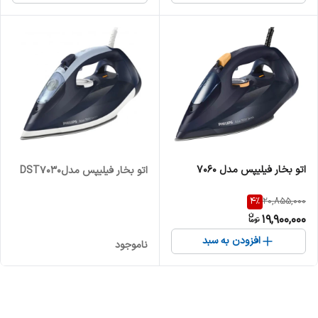
اتو بخار فیلیپس مدل 7060
اتو بخار فیلیپس مدلDST7030
4
%
20,855,000
19,900,000
افزودن به سبد
ناموجود