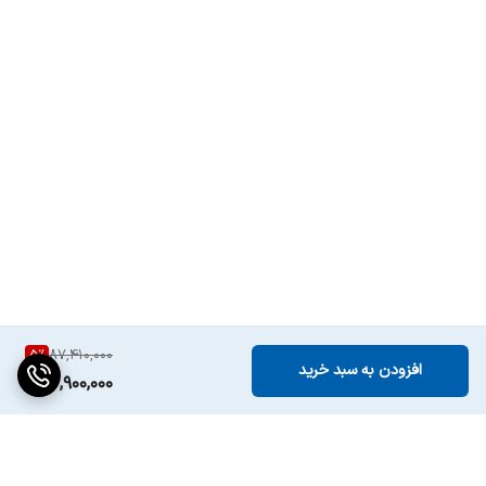
سیستم دم آوری
دو بویلر استیل مجزا جهت تهیه اسپرسو و کف
شیر همزمان
تعداد محفظه قهوه
2 عدد
صفحه گرم
دارد
نگهدارنده فنجان ها
قابلیت جداشدن
دارد
مخزن آب
ظرفیت مخزن قهوه
350 گرم
5
%
87,410,000
هشدار خالی بودن
دارد
افزودن به سبد خرید
82,900,000
مخزن آب
خاموش شدن
دارد
خودکار