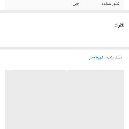
کشور سازنده
چین
نوع محصول
اسپرسوساز نیمه صنعتی
نظرات
نوشیدنی‌های قابل
اسپرسو -کافه لاته – کاپوچینو – آب داغ
تهیه
فشار بخار
20 بار
دسته‌بندی
:
قهوه ساز
سیستم کاپوچینو ساز
دارد
تعداد نازل قهوه
2 عدد
قابلیت استفاده از
قهوه – پودر قهوه
تعداد فنجان آماده
1-2 فنجان
سازی
سینی چکه گیر
دارد