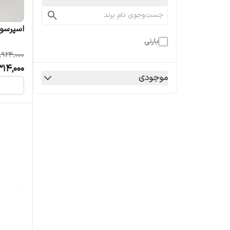
اسپرسو س
بارنی
,924,000
14,000
موجودی