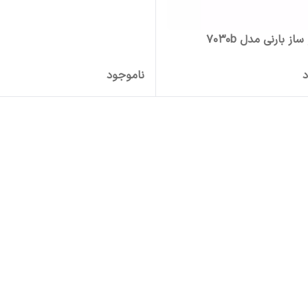
ز بارنی مدل 7030b
د
ناموجود