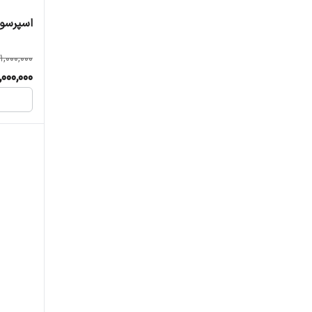
اسپرسو س
1,000,000
000,000