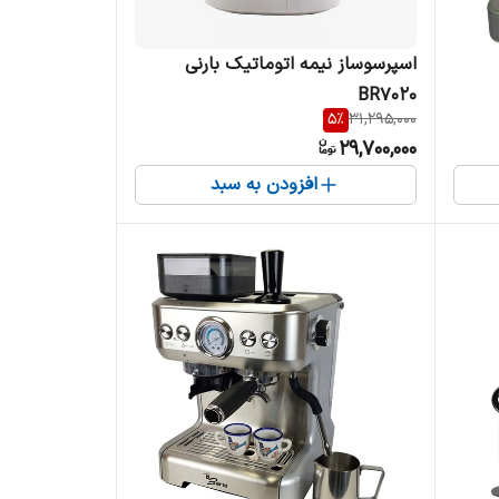
اسپرسوساز نیمه اتوماتیک بارنی
BR7020
5
%
31,295,000
29,700,000
افزودن به سبد