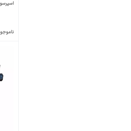
اسپرسو ساز 1 لیتری ب
ناموجو