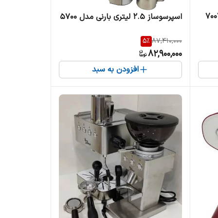
اسپرسوساز 2.5 لیتری بارنی مدل 5700
5
%
87,410,000
82,900,000
افزودن به سبد