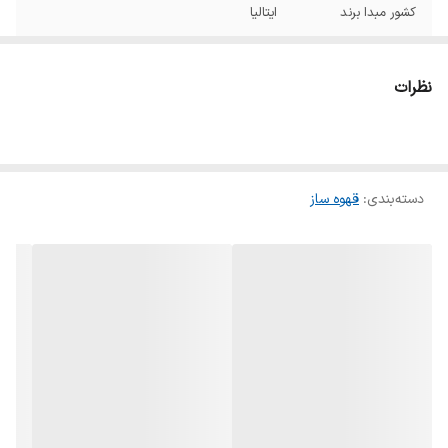
کشور مبدا برند
ایتالیا
کشور تولید کننده
چین
نظرات
نوشیدنی‌های قابل
آب جوش, آمریکانو, اسپرسو, کاپوچینو, کافه لاته
تهیه
کاربرد
خانگی
دسته‌بندی
:
قهوه ساز
جنس بدنه
پلاستیک ABS با کیفیت بالا (در رنگ‌های
مختلف)
سیستم کاپوچینو ساز
دارد
قابلیت استفاده از
پودر قهوه
سینی چکه گیر
دارد
فیلتر متحرک قابل
دارد