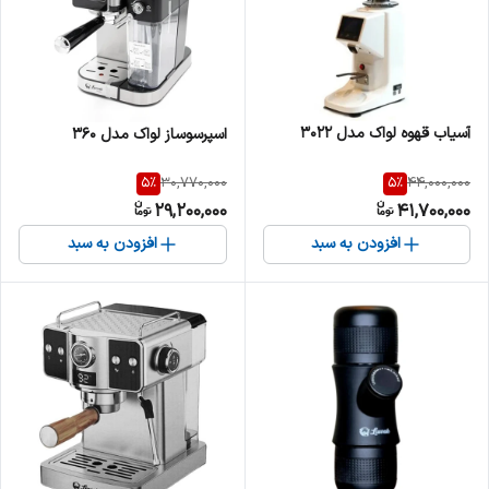
آسیاب قهوه لواک مدل 3022
اسپرسوساز لواک مدل 360
5
%
5
%
30,770,000
44,000,000
29,200,000
41,700,000
افزودن به سبد
افزودن به سبد