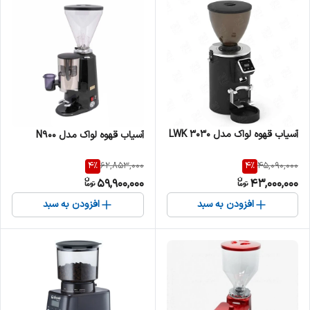
آسیاب قهوه لواک مدل LWK 3030
آسیاب قهوه لواک مدل N900
4
%
4
%
62,853,000
45,090,000
59,900,000
43,000,000
افزودن به سبد
افزودن به سبد