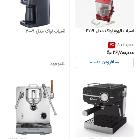
اسیاب قهوه لواک مدل 3019
آسیاب لواک مدل 3009
4
%
28,030,000
26,700,000
افزودن به سبد
ناموجود