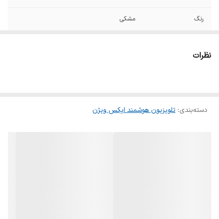
رنگ
مشکی
پردازنده
چهار هسته ایی
نظرات
تعداد درگاه HDMI
2 عدد
ابعاد تلویزیون
958x72x558 میلی متر
دسته‌بندی
:
تلویزیون هوشمند ایکس ویژن
وزن تلویزیون با پایه
6.7 کیلوگرم
مدت پاسخ‌دهی
8ms
(Response Time)
رزولوشن تصویر
1920x1080 پیکسل
کشور سازنده
ایران
قابلیت اتصال به
دارد