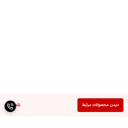
حافظه رم
1.5 گیگابایت
قفل کودک
دارد
نصب
جهت نصب محصول با شماره 02182266تماس
حاصل فرمایید
نوع سیستم عامل
Android 11
ناموجود
دیدن محصولات مرتبط