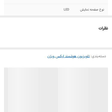
نوع صفحه نمایش
LED
رنگ
مشکی
نظرات
پردازنده
چهار هسته ایی
گرید مصرف انرژی
A
دسته‌بندی
:
تلویزیون هوشمند ایکس ویژن
وزن تقریبی با پایه
10.7 کیلوگرم
(کیلوگرم)
ابعاد تلویزیون (cm
1227x75x706 میلی متر
)
کشور سازنده
ایران
رزولوشن تصویر
۲۱۶۰ × ۳۸۴۰