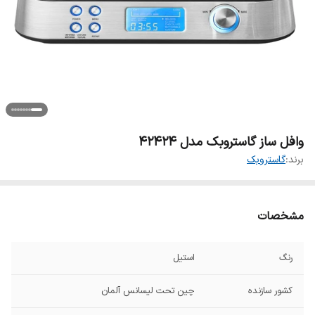
وافل ساز گاستروبک مدل 42424
برند:
گاستروبک
مشخصات
رنگ
استیل
کشور سازنده
چین تحت لیسانس آلمان