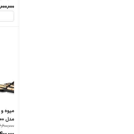
000,000
میوه و
مدل 46600
6,600,000