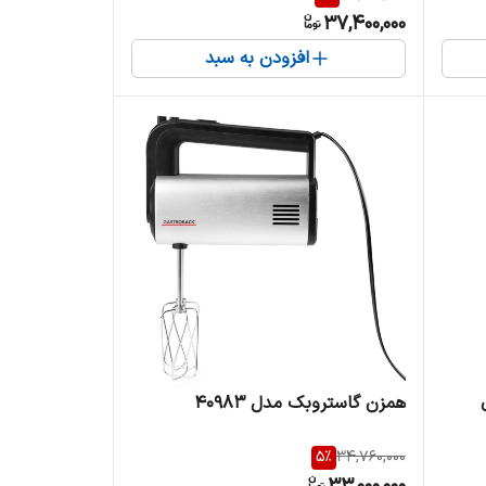
37,400,000
افزودن به سبد
همزن گاستروبک مدل 40983
5
%
34,760,000