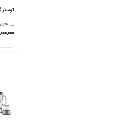
توستر گا
,574,000
,000,000