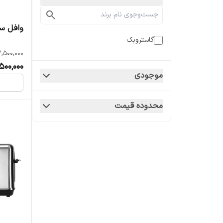
وافل ساز
گاستروبک
,500,000
500,000
موجودی
محدوده قیمت