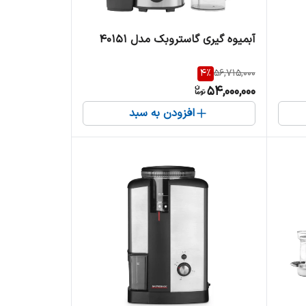
آبمیوه گیری گاستروبک مدل 40151
4
%
56,715,000
54,000,000
افزودن به سبد