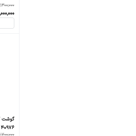
,300,000
,000,000
گوشت ک
40976
,700,000