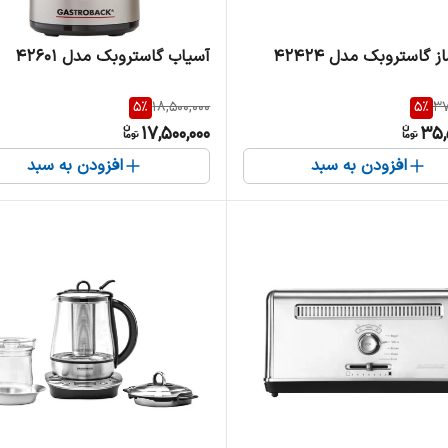
 گاستروبک مدل 42424
آسیاب گاستروبک مدل 42601
5
%
18,500,000
5
%
37
17,500,000
35,
افزودن به سبد
افزودن به سبد