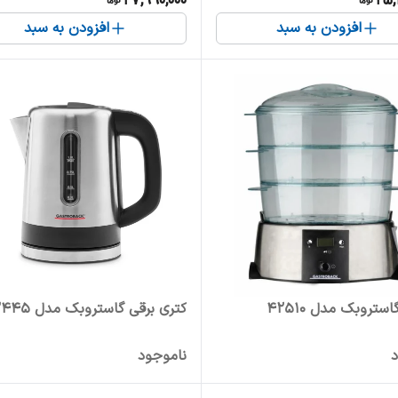
27,990,000
25,
افزودن به سبد
افزودن به سبد
استروبک مدل 42510
کتری برقی گاستروبک مدل 42445
د
ناموجود