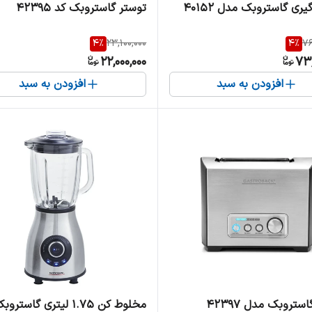
یری گاستروبک مدل 40152
توستر گاستروبک کد 42395
4
%
23,100,000
4
%
76
22,000,000
73,
افزودن به سبد
افزودن به سبد
ستروبک مدل 42397
مخلوط کن 1.75 لیتری گاسترو