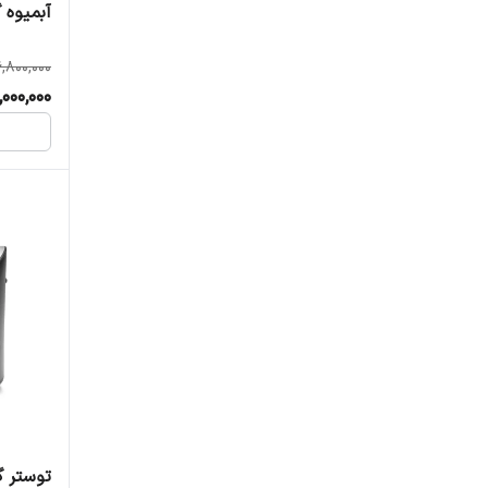
آبمیوه گ
,800,000
000,000
توستر گا