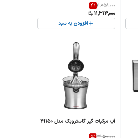
4
%
11,858,000
11,314,000
افزودن به سبد
آب مرکبات گیر گاستروبک مدل 41150
5
%
39,500,000