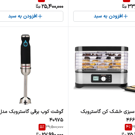
25,400,000
33,
افزودن به سبد
افزودن به سبد
 سبزی خشک کن گاستروبک
گوشت کوب برقی گاستروبک مدل
40975
5
%
29,500,000
4
%
2