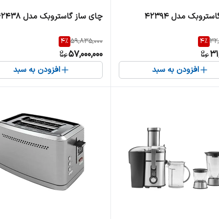
ستروبک مدل 42394
چای ساز گاستروبک مدل 42438
4
%
59,835,000
4
%
32
57,000,000
31
افزودن به سبد
افزودن به سبد