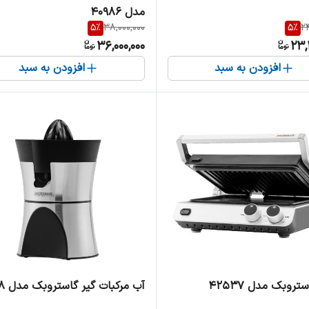
مدل 40986
5
%
38,000,000
5
%
24
36,000,000
23,
افزودن به سبد
افزودن به سبد
تروبک مدل 42537
آب مرکبات گیر گاستروبک مدل 41138