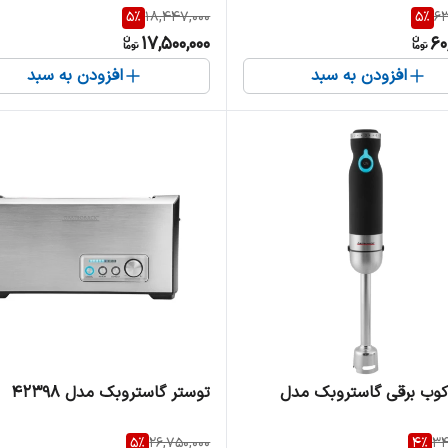
5
%
18,447,000
5
%
63
17,500,000
60
افزودن به سبد
افزودن به سبد
وب برقی گاستروبک مدل
توستر گاستروبک مدل 42398
5
%
26,750,000
4
%
34