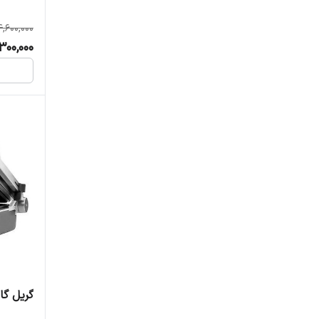
,600,000
300,000
گریل گاس