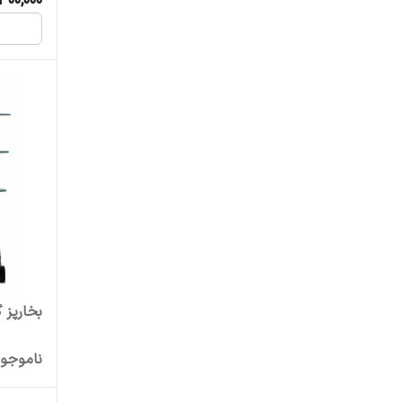
400,000
بخارپز گ
ناموجو