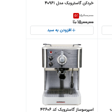
خردکن گاستروبک مدل 40961
5
%
15,800,000
15,000,000
افزودن به سبد
بک
اسپرسوساز گاستروبک کد 42606