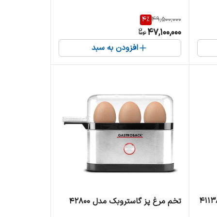
4
%
49,500,000
47,100,000
افزودن به سبد
تخم مرغ پز گاستروبک مدل 42800