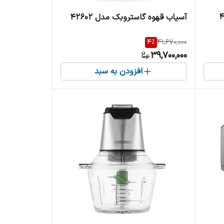
آسیاب قهوه گاستروبک مدل 42602
4
%
41,670,000
39,700,000
افزودن به سبد