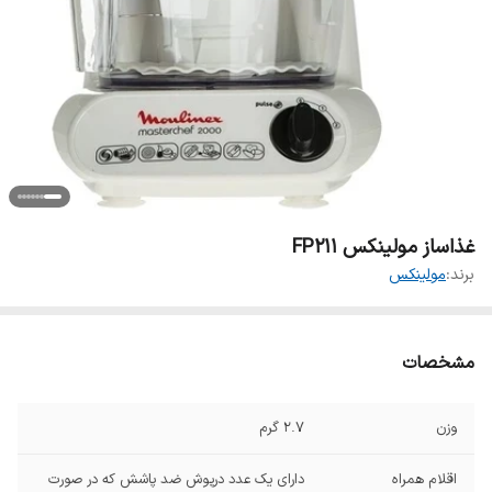
غذاساز مولینکس FP211
برند:
مولینکس
مشخصات
وزن
۲.۷ گرم
اقلام همراه
دارای یک عدد درپوش ضد پاشش که در صورت