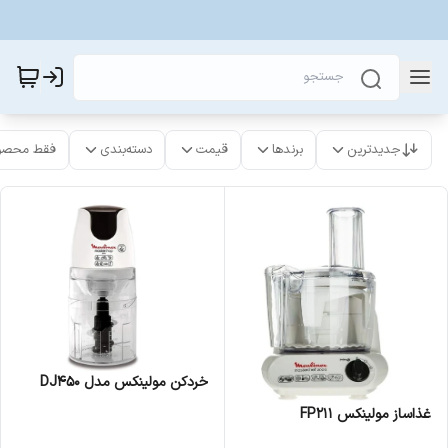
جدیدترین
برندها
قیمت
دسته‌بندی
فقط محصو
خردکن مولینکس مدل DJ450
غذاساز مولینکس FP211