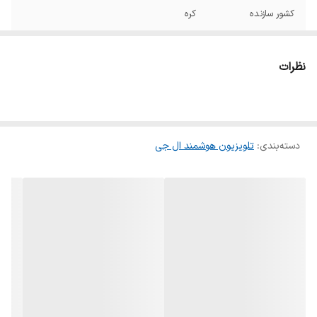
کشور سازنده
کره
کشور مونتاژ
مصر/اندونزی
نظرات
تلویزیون مناسب
تماشای فیلم و سریال, خانگی, گیمینگ
برای
نوع صفحه نمایش
LED
دسته‌بندی
:
تلویزیون هوشمند ال جی
طراحی صفحه
تخت
نمایش
نوع پنل
IPS
عمق رنگ
۱۰ بیت
رزولوشن
3840x2160
قابليت ارتقاء کيفيت
دارد