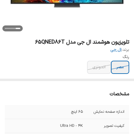
تلویزیون هوشمند ال جی مدل 65QNED86T
برند:
ال جی
رنگ
مصر
اندونزی
مشخصات
اندازه صفحه نمایش
۶۵ اینچ
کیفیت تصویر
Ultra HD - 4K